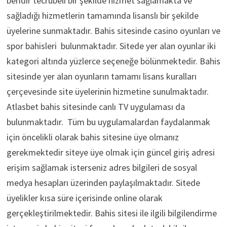
beridir tecrübeli bir şekilde hizmet sağlamakta ve
sağladığı hizmetlerin tamamında lisanslı bir şekilde
üyelerine sunmaktadır. Bahis sitesinde casino oyunları ve
spor bahisleri
bulunmaktadır. Sitede yer alan oyunlar iki
kategori altında yüzlerce seçeneğe bölünmektedir. Bahis
sitesinde yer alan oyunların tamamı lisans kuralları
çerçevesinde site üyelerinin hizmetine sunulmaktadır.
Atlasbet bahis sitesinde canlı TV uygulaması da
bulunmaktadır.
Tüm bu uygulamalardan faydalanmak
için öncelikli olarak bahis sitesine üye olmanız
gerekmektedir siteye üye olmak için güncel giriş adresi
erişim sağlamak isterseniz adres bilgileri de sosyal
medya hesapları üzerinden paylaşılmaktadır. Sitede
üyelikler kısa süre içerisinde online olarak
gerçekleştirilmektedir. Bahis sitesi ile ilgili bilgilendirme