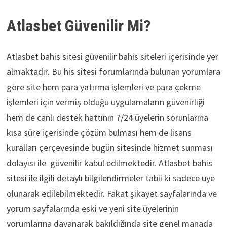
Atlasbet Güvenilir Mi?
Atlasbet bahis sitesi güvenilir bahis siteleri içerisinde yer
almaktadır. Bu his sitesi forumlarında bulunan yorumlara
göre site hem para yatırma işlemleri ve para çekme
işlemleri için vermiş olduğu uygulamaların güvenirliği
hem de canlı destek hattının 7/24 üyelerin sorunlarına
kısa süre içerisinde çözüm bulması hem de lisans
kuralları çerçevesinde bugün sitesinde hizmet sunması
dolayısı ile
güvenilir kabul edilmektedir. Atlasbet bahis
sitesi ile ilgili detaylı bilgilendirmeler tabii ki sadece üye
olunarak edilebilmektedir. Fakat şikayet sayfalarında ve
yorum sayfalarında eski ve yeni site üyelerinin
yorumlarına dayanarak bakıldığında site genel manada