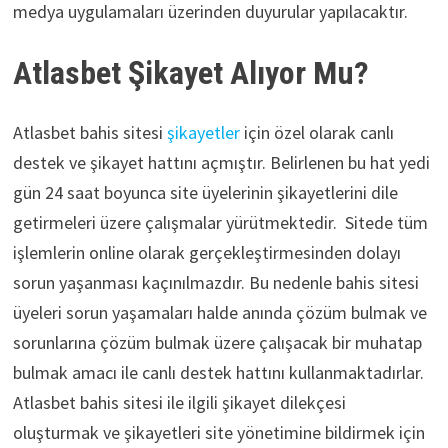
medya uygulamaları üzerinden duyurular yapılacaktır.
Atlasbet Şikayet Alıyor Mu?
Atlasbet bahis sitesi
şikayetler
için özel olarak canlı
destek ve şikayet hattını açmıştır. Belirlenen bu hat yedi
gün 24 saat boyunca site üyelerinin şikayetlerini dile
getirmeleri üzere çalışmalar yürütmektedir.
Sitede tüm
işlemlerin online olarak gerçekleştirmesinden dolayı
sorun yaşanması kaçınılmazdır. Bu nedenle bahis sitesi
üyeleri sorun yaşamaları halde anında çözüm bulmak ve
sorunlarına çözüm bulmak üzere çalışacak bir muhatap
bulmak amacı ile canlı destek hattını kullanmaktadırlar.
Atlasbet bahis sitesi ile ilgili şikayet dilekçesi
oluşturmak ve şikayetleri site yönetimine bildirmek için