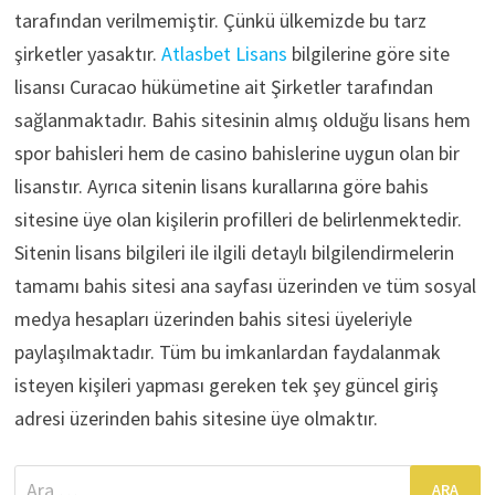
tarafından verilmemiştir. Çünkü ülkemizde bu tarz
şirketler yasaktır.
Atlasbet Lisans
bilgilerine göre site
lisansı Curacao hükümetine ait Şirketler tarafından
sağlanmaktadır. Bahis sitesinin almış olduğu lisans hem
spor bahisleri hem de casino bahislerine uygun olan bir
lisanstır. Ayrıca sitenin lisans kurallarına göre bahis
sitesine üye olan kişilerin profilleri de belirlenmektedir.
Sitenin lisans bilgileri ile ilgili detaylı bilgilendirmelerin
tamamı bahis sitesi ana sayfası üzerinden ve tüm sosyal
medya hesapları üzerinden bahis sitesi üyeleriyle
paylaşılmaktadır. Tüm bu imkanlardan faydalanmak
isteyen kişileri yapması gereken tek şey güncel giriş
adresi üzerinden bahis sitesine üye olmaktır.
Arama: