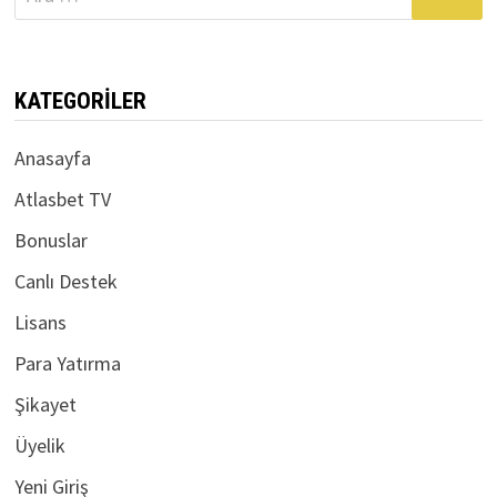
KATEGORILER
Anasayfa
Atlasbet TV
Bonuslar
Canlı Destek
Lisans
Para Yatırma
Şikayet
Üyelik
Yeni Giriş