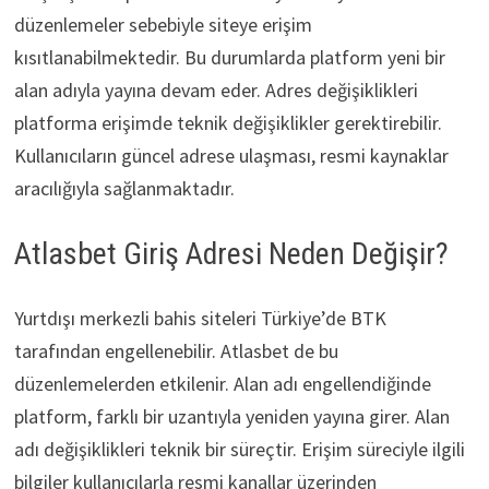
düzenlemeler sebebiyle siteye erişim
kısıtlanabilmektedir. Bu durumlarda platform yeni bir
alan adıyla yayına devam eder. Adres değişiklikleri
platforma erişimde teknik değişiklikler gerektirebilir.
Kullanıcıların güncel adrese ulaşması, resmi kaynaklar
aracılığıyla sağlanmaktadır.
Atlasbet Giriş Adresi Neden Değişir?
Yurtdışı merkezli bahis siteleri Türkiye’de BTK
tarafından engellenebilir. Atlasbet de bu
düzenlemelerden etkilenir. Alan adı engellendiğinde
platform, farklı bir uzantıyla yeniden yayına girer. Alan
adı değişiklikleri teknik bir süreçtir. Erişim süreciyle ilgili
bilgiler kullanıcılarla resmi kanallar üzerinden