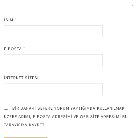
İSIM
*
E-POSTA
*
İNTERNET SITESI
BIR DAHAKI SEFERE YORUM YAPTIĞIMDA KULLANILMAK
ÜZERE ADIMI, E-POSTA ADRESIMI VE WEB SITE ADRESIMI BU
TARAYICIYA KAYDET.