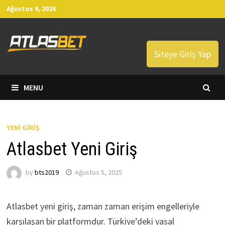
Skip
Ağustos 9, 2026
to
content
Siteye Giriş Yap
MENU
YENI GIRIŞ
Atlasbet Yeni Giriş
by
bts2019
Ağustos 5, 2025
Atlasbet yeni giriş, zaman zaman erişim engelleriyle
karşılaşan bir platformdur. Türkiye’deki yasal