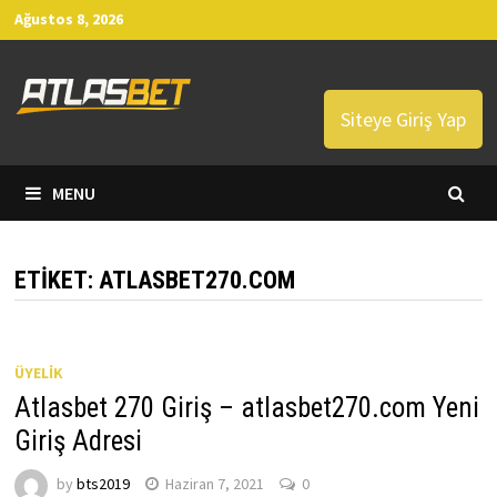
Skip
Ağustos 8, 2026
to
content
Siteye Giriş Yap
MENU
ETIKET: ATLASBET270.COM
ÜYELIK
Atlasbet 270 Giriş – atlasbet270.com Yeni
Giriş Adresi
by
bts2019
Haziran 7, 2021
0