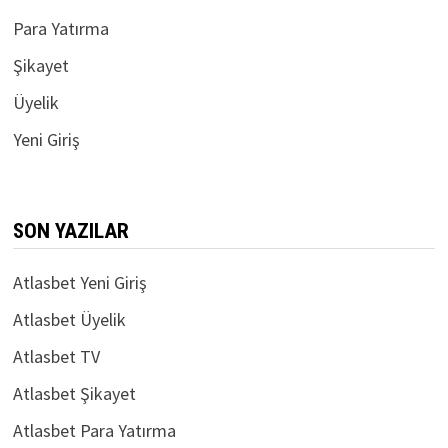
Para Yatırma
Şikayet
Üyelik
Yeni Giriş
SON YAZILAR
Atlasbet Yeni Giriş
Atlasbet Üyelik
Atlasbet TV
Atlasbet Şikayet
Atlasbet Para Yatırma