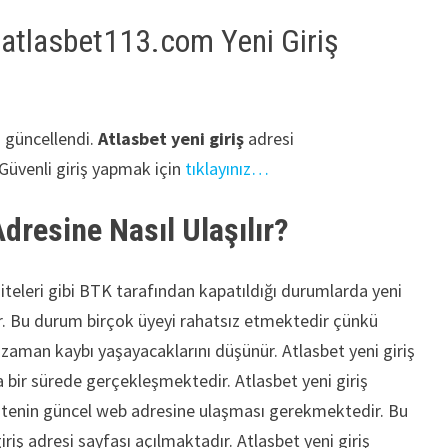
 atlasbet113.com Yeni Giriş
i güncellendi.
Atlasbet yeni giriş
adresi
Güvenli giriş yapmak için
tıklayınız…
Adresine Nasıl Ulaşılır?
iteleri gibi BTK tarafından kapatıldığı durumlarda yeni
. Bu durum birçok üyeyi rahatsız etmektedir çünkü
 zaman kaybı yaşayacaklarını düşünür. Atlasbet yeni giriş
a bir sürede gerçekleşmektedir. Atlasbet yeni giriş
n sitenin güncel web adresine ulaşması gerekmektedir. Bu
iriş adresi sayfası açılmaktadır. Atlasbet yeni giriş