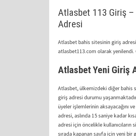
Atlasbet 113 Giriş –
Adresi
Atlasbet bahis sitesinin giriş adres
atlasbet113.com olarak yenilendi. 
Atlasbet Yeni Giriş 
Atlasbet, ülkemizdeki diğer bahis s
giriş adresi durumu yaşanmaktadır
üyeler işlemlerinin aksayacağını ve
adresi, aslında 15 saniye kadar kıs
adresi için öncelikle kullanıcıları
sırada kapanan sayfa için yeni bir g