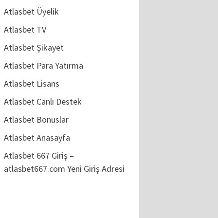
Atlasbet Üyelik
Atlasbet TV
Atlasbet Şikayet
Atlasbet Para Yatırma
Atlasbet Lisans
Atlasbet Canlı Destek
Atlasbet Bonuslar
Atlasbet Anasayfa
Atlasbet 667 Giriş –
atlasbet667.com Yeni Giriş Adresi