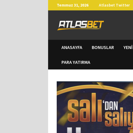
Skip
Temmuz 31, 2026
Atlasbet Twitter
to
content
ANASAYFA
BONUSLAR
YENI
PARA YATIRMA