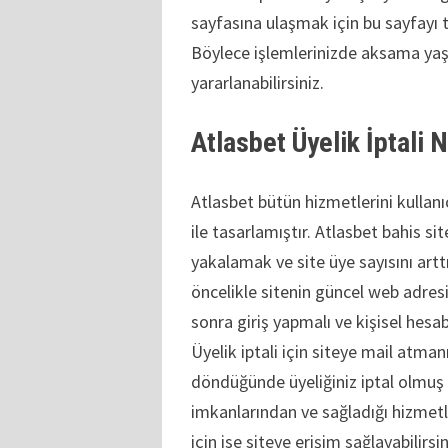
sayfasına ulaşmak için bu sayfayı t
Böylece işlemlerinizde aksama yaş
yararlanabilirsiniz.
Atlasbet Üyelik İptali N
Atlasbet bütün hizmetlerini kulla
ile tasarlamıştır. Atlasbet bahis sit
yakalamak ve site üye sayısını artt
öncelikle sitenin güncel web adresi
sonra giriş yapmalı ve kişisel hesabı
Üyelik iptali için siteye mail atman
döndüğünde üyeliğiniz iptal olmuş o
imkanlarından ve sağladığı hizmet
için ise siteye erişim sağlayabilirsin