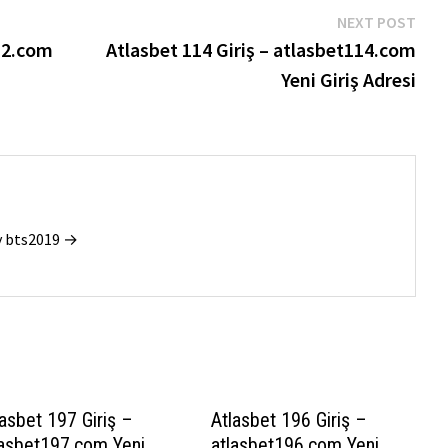
Nex
NEXT POST
post
112.com
Atlasbet 114 Giriş – atlasbet114.com
Yeni Giriş Adresi
by bts2019 →
lasbet 197 Giriş –
Atlasbet 196 Giriş –
lasbet197.com Yeni
atlasbet196.com Yeni