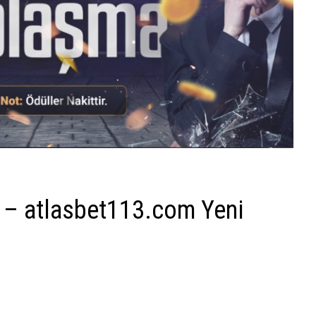
ş – atlasbet113.com Yeni