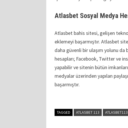
Atlasbet Sosyal Medya Hes
Atlasbet bahis sitesi, gelişen tekn
eklemeyi başarmıştır. Atlasbet sit
daha güvenli bir ulaşım yolunu da 
hesapları; Facebook, Twitter ve in
yapabilir ve sitenin bütün imkanları
medyalar üzerinden yapılan paylaşı
başarmıştır.
TAGGED
ATLASBET 113
ATLASBET113