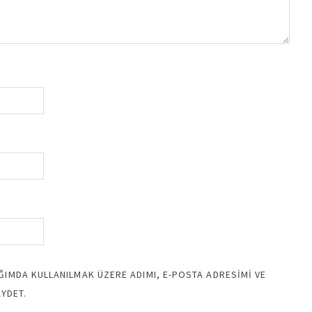
ĞIMDA KULLANILMAK ÜZERE ADIMI, E-POSTA ADRESIMI VE
AYDET.