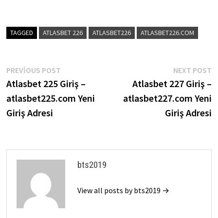
TAGGED
ATLASBET 226
ATLASBET226
ATLASBET226.COM
Yazı
Previous
N
PREVIOUS POST
NEXT POST
post:
p
Atlasbet 225 Giriş –
Atlasbet 227 Giriş –
dolaşımı
atlasbet225.com Yeni
atlasbet227.com Yeni
Giriş Adresi
Giriş Adresi
bts2019
View all posts by bts2019 →