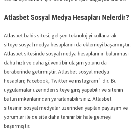
Atlasbet Sosyal Medya Hesapları Nelerdir?
Atlasbet bahis sitesi, gelişen teknolojiyi kullanarak
siteye sosyal medya hesaplarını da eklemeyi başarmıştır.
Atlasbet sitesinde sosyal medya hesaplarının bulunması
daha hızlı ve daha güvenli bir ulaşım yolunu da
beraberinde getirmiştir. Atlasbet sosyal medya
hesapları; Facebook, Twitter ve instagram` dır. Bu
uygulamalar üzerinden siteye giriş yapabilir ve sitenin
bütün imkanlarından yararlanabilirsiniz. Atlasbet
sitesinin sosyal medyalar üzerinden yapılan paylaşım ve
yorumlar ile de site daha tanınır bir hale gelmeyi
başarmıştır.