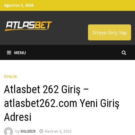
Skip
Ağustos 3, 2026
to
content
Siteye Giriş Yap
MENU
ÜYELIK
Atlasbet 262 Giriş –
atlasbet262.com Yeni Giriş
Adresi
by
bts2019
Haziran 3, 2021