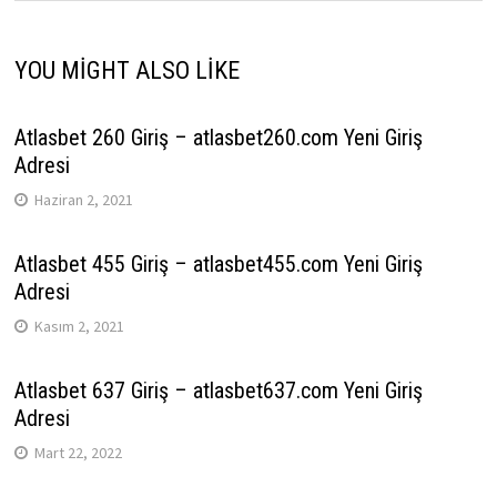
YOU MIGHT ALSO LIKE
Atlasbet 260 Giriş – atlasbet260.com Yeni Giriş
Adresi
Haziran 2, 2021
Atlasbet 455 Giriş – atlasbet455.com Yeni Giriş
Adresi
Kasım 2, 2021
Atlasbet 637 Giriş – atlasbet637.com Yeni Giriş
Adresi
Mart 22, 2022