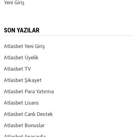
Yeni Giriş
SON YAZILAR
Atlasbet Yeni Giriş
Atlasbet Üyelik
Atlasbet TV
Atlasbet Şikayet
Atlasbet Para Yatırma
Atlasbet Lisans
Atlasbet Canlı Destek
Atlasbet Bonuslar
Atlasbet Anasayfa