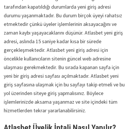
tarafından kapatıldığı durumlarda yeni giriş adresi
durumu yaşanmaktadır. Bu durum birçok üyeyi rahatsız
etmektedir çünkü üyeler işlemlerinin aksayacağını ve
zaman kaybı yaşayacaklarını düşünür. Atlasbet yeni giriş
adresi, aslında 15 saniye kadar kısa bir sürede
gerçekleşmektedir. Atlasbet yeni giriş adresi için
öncelikle kullanıcıların sitenin güncel web adresine
ulaşması gerekmektedir. Bu sırada kapanan sayfa için
yeni bir giriş adresi sayfası açılmaktadır. Atlasbet yeni
giriş sayfasına ulaşmak için bu sayfayı takip etmeli ve bu
yol üzerinden siteye giriş yapmalısınız. Böylece
işlemlerinizde aksama yaşanmaz ve site içindeki tüm
hizmetlerden tekrar yararlanabilirsiniz.
Atlasbet Üyelik İptali Nasıl Yapılır?