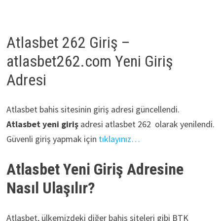
Atlasbet 262 Giriş –
atlasbet262.com Yeni Giriş
Adresi
Atlasbet bahis sitesinin giriş adresi güncellendi.
Atlasbet yeni giriş
adresi atlasbet 262 olarak yenilendi.
Güvenli giriş yapmak için
tıklayınız…
Atlasbet Yeni Giriş Adresine
Nasıl Ulaşılır?
Atlasbet, ülkemizdeki diğer bahis siteleri gibi BTK