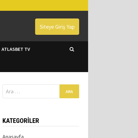
Siteye Giriş Yap
ATLASBET TV
Arama:
KATEGORILER
Anasayfa