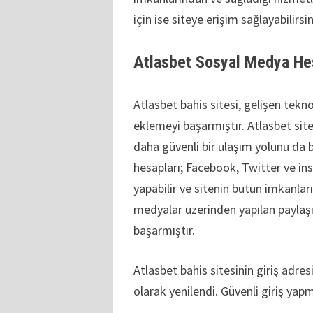
için ise siteye erişim sağlayabilirsin
Atlasbet Sosyal Medya Hes
Atlasbet bahis sitesi, gelişen tekn
eklemeyi başarmıştır. Atlasbet sit
daha güvenli bir ulaşım yolunu da 
hesapları; Facebook, Twitter ve in
yapabilir ve sitenin bütün imkanları
medyalar üzerinden yapılan paylaşı
başarmıştır.
Atlasbet bahis sitesinin giriş adres
olarak yenilendi. Güvenli giriş yap