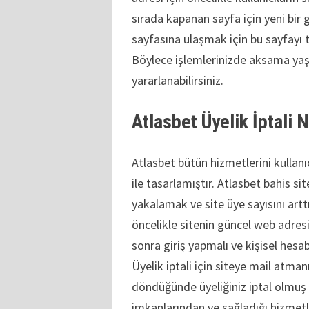
sırada kapanan sayfa için yeni bir g
sayfasına ulaşmak için bu sayfayı t
Böylece işlemlerinizde aksama yaş
yararlanabilirsiniz.
Atlasbet Üyelik İptali N
Atlasbet bütün hizmetlerini kulla
ile tasarlamıştır. Atlasbet bahis sit
yakalamak ve site üye sayısını artt
öncelikle sitenin güncel web adresi
sonra giriş yapmalı ve kişisel hesabı
Üyelik iptali için siteye mail atman
döndüğünde üyeliğiniz iptal olmuş o
imkanlarından ve sağladığı hizmet