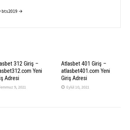
by bts2019 →
lasbet 312 Giriş –
Atlasbet 401 Giriş –
lasbet312.com Yeni
atlasbet401.com Yeni
iş Adresi
Giriş Adresi
Temmuz 9, 2021
Eylül 10, 2021