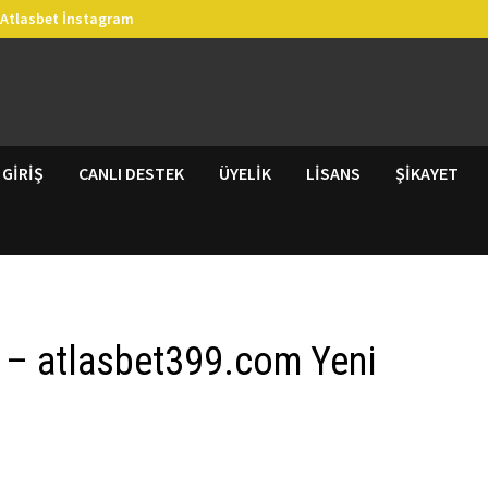
Atlasbet İnstagram
 GIRIŞ
CANLI DESTEK
ÜYELIK
LISANS
ŞIKAYET
ş – atlasbet399.com Yeni