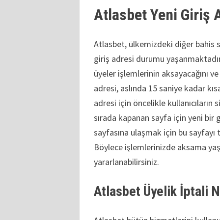
Atlasbet Yeni Giriş 
Atlasbet, ülkemizdeki diğer bahis s
giriş adresi durumu yaşanmaktadır
üyeler işlemlerinin aksayacağını ve
adresi, aslında 15 saniye kadar kıs
adresi için öncelikle kullanıcıları
sırada kapanan sayfa için yeni bir g
sayfasına ulaşmak için bu sayfayı t
Böylece işlemlerinizde aksama yaş
yararlanabilirsiniz.
Atlasbet Üyelik İptali N