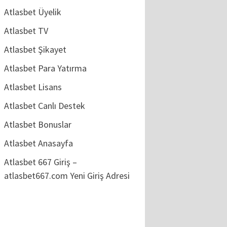
Atlasbet Üyelik
Atlasbet TV
Atlasbet Şikayet
Atlasbet Para Yatırma
Atlasbet Lisans
Atlasbet Canlı Destek
Atlasbet Bonuslar
Atlasbet Anasayfa
Atlasbet 667 Giriş –
atlasbet667.com Yeni Giriş Adresi