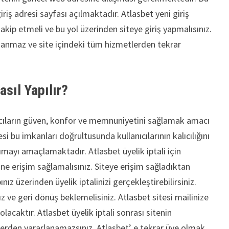
iriş adresi sayfası açılmaktadır. Atlasbet yeni giriş
akip etmeli ve bu yol üzerinden siteye giriş yapmalısınız.
anmaz ve site içindeki tüm hizmetlerden tekrar
asıl Yapılır?
nıcıların güven, konfor ve memnuniyetini sağlamak amacı
esi bu imkanları doğrultusunda kullanıcılarının kalıcılığını
ımayı amaçlamaktadır. Atlasbet üyelik iptali için
ne erişim sağlamalısınız. Siteye erişim sağladıktan
nız üzerinden üyelik iptalinizi gerçekleştirebilirsiniz.
ız ve geri dönüş beklemelisiniz. Atlasbet sitesi mailinize
lacaktır. Atlasbet üyelik iptali sonrası sitenin
lerden yararlanamazsınız. Atlasbet’ e tekrar üye olmak